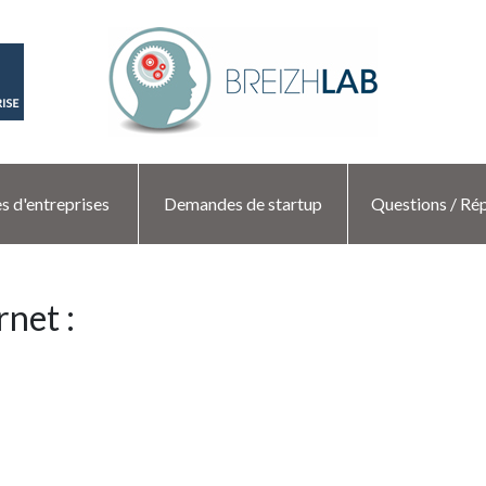
s d'entreprises
Demandes de startup
Questions / Ré
rnet :